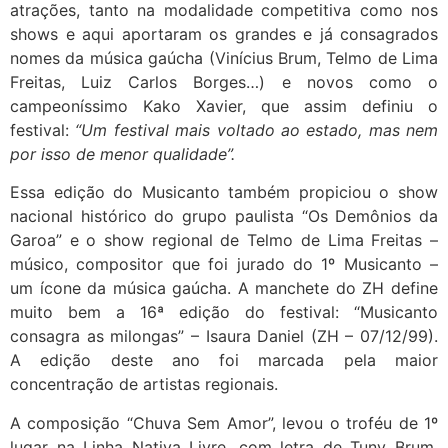
atrações, tanto na modalidade competitiva como nos
shows e aqui aportaram os grandes e já consagrados
nomes da música gaúcha (Vinícius Brum, Telmo de Lima
Freitas, Luiz Carlos Borges…) e novos como o
campeoníssimo Kako Xavier, que assim definiu o
festival:
“Um festival mais voltado ao estado, mas nem
por isso de menor qualidade”.
Essa edição do Musicanto também propiciou o show
nacional histórico do grupo paulista “Os Demônios da
Garoa” e o show regional de Telmo de Lima Freitas –
músico, compositor que foi jurado do 1º Musicanto –
um ícone da música gaúcha. A manchete do ZH define
muito bem a 16ª edição do festival: “Musicanto
consagra as milongas” – Isaura Daniel (ZH – 07/12/99).
A edição deste ano foi marcada pela maior
concentração de artistas regionais.
A composição “Chuva Sem Amor”, levou o troféu de 1º
lugar na Linha Nativa Livre, com letra de Tuny Brum,