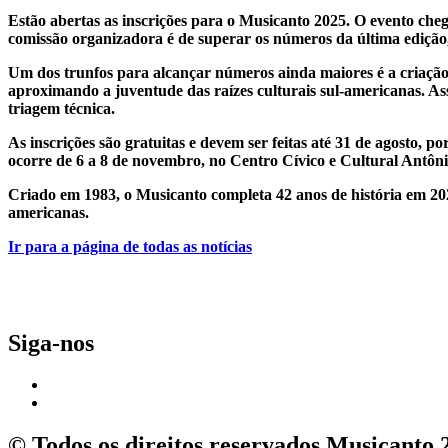
Estão abertas as inscrições para o Musicanto 2025. O evento che
comissão organizadora é de superar os números da última edição,
Um dos trunfos para alcançar números ainda maiores é a criação d
aproximando a juventude das raízes culturais sul-americanas. Assi
triagem técnica.
As inscrições são gratuitas e devem ser feitas até 31 de agosto, 
ocorre de 6 a 8 de novembro, no Centro Cívico e Cultural Antôn
Criado em 1983, o Musicanto completa 42 anos de história em 202
americanas.
Ir para a página de todas as notícias
Siga-nos
© Todos os direitos reservados Musicanto 