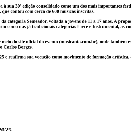
ga à sua 30ª edição consolidado como um dos mais importantes fest
 que contou com cerca de 600 músicas inscritas.
a categoria Semeador, voltada a jovens de 11 a 17 anos. A propost
m como nas já tradicionais categorias Livre e Instrumental, as com
por meio do site oficial do evento (musicanto.com.br), onde também e
io Carlos Borges.
5 e reafirma sua vocação como movimento de formação artística, ed
2025